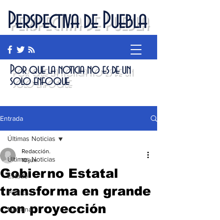
Perspectiva de Puebla
Por que la noticia no es de un
solo enfoque
Entrada
Últimas Noticias
Redacción.
Últimas Noticias
10 jun
Gobierno Estatal
Estado
transforma en grande
Política
con proyección
Nacional