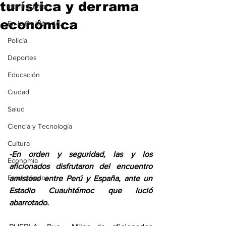
turística y derrama
Internacional
económica
En la Opinión de...
Policía
Deportes
Educación
Ciudad
Salud
Ciencia y Tecnología
Cultura
​-En orden y seguridad, las y los 
Economía
aficionados disfrutaron del encuentro 
Espectáculos
amistoso entre Perú y España, ante un 
Estadio Cuauhtémoc que lució 
abarrotado.