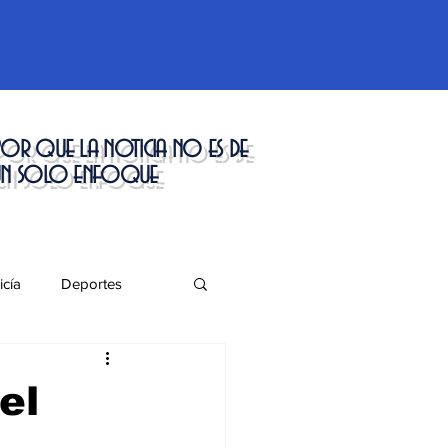
or que la noticia no es de
un solo enfoque
icía
Deportes
táculos
el