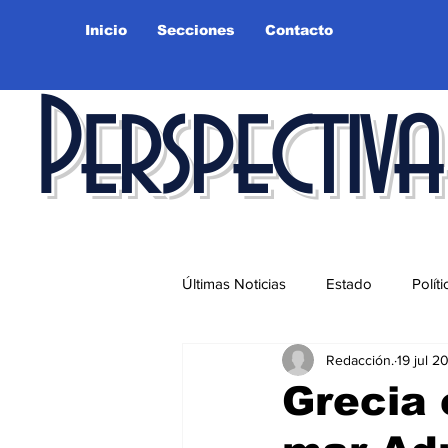
Inicio
Secciones
Contacto
Perspectiva
Últimas Noticias
Estado
Políti
Redacción.
19 jul 2
Educación
Ciudad
Salu
Grecia 