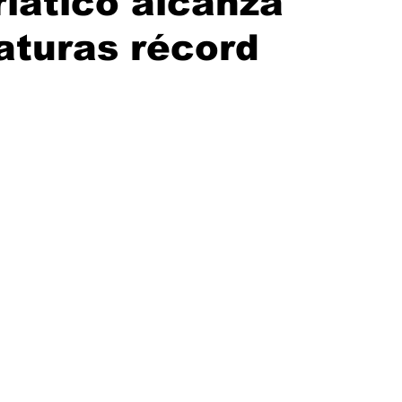
iático alcanza
aturas récord