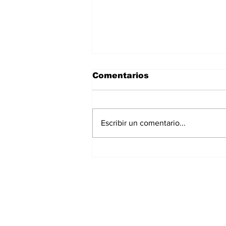
Comentarios
Escribir un comentario...
Adolescente de 14 años
mata a sus abuelos y a
cinco personas en un
colegio de Tailandia
Suscríbete a nues