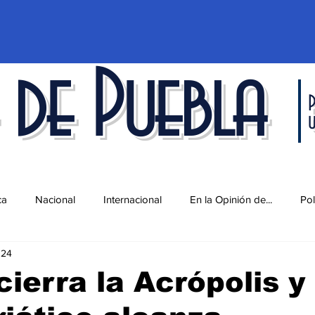
 de Puebla
P
ca
Nacional
Internacional
En la Opinión de...
Pol
024
d
Ciencia y Tecnología
Cultura
Economía
Espec
cierra la Acrópolis y 