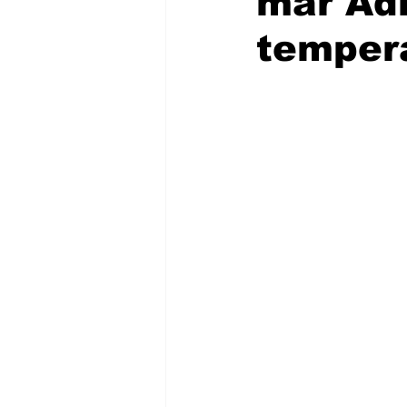
mar Adr
temper