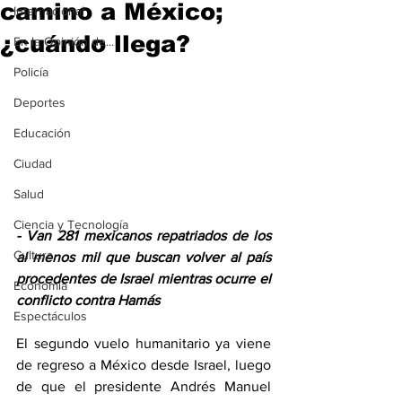
camino a México;
Internacional
¿cuándo llega?
En la Opinión de...
Policía
Deportes
Educación
Ciudad
Salud
Ciencia y Tecnología
- Van 281 mexicanos repatriados de los 
Cultura
al menos mil que buscan volver al país 
procedentes de Israel mientras ocurre el 
Economía
conflicto contra Hamás
Espectáculos
El segundo vuelo humanitario ya viene 
de regreso a México desde Israel, luego 
de que el presidente Andrés Manuel 