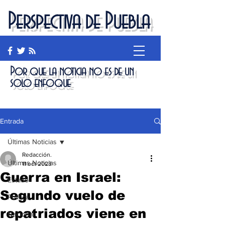
Perspectiva de Puebla
Por que la noticia no es de un
solo enfoque
Entrada
Últimas Noticias
Redacción.
Últimas Noticias
11 oct 2023
Guerra en Israel:
Estado
Segundo vuelo de
Política
repatriados viene en
Nacional