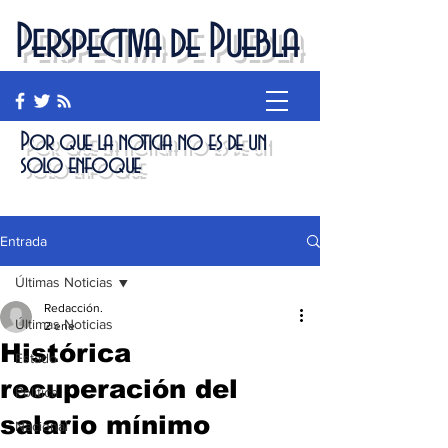
Perspectiva de Puebla
Por que la noticia no es de un
solo enfoque
Entrada
Últimas Noticias
Redacción.
Últimas Noticias
2 ene
Histórica
Estado
recuperación del
Política
salario mínimo
Nacional