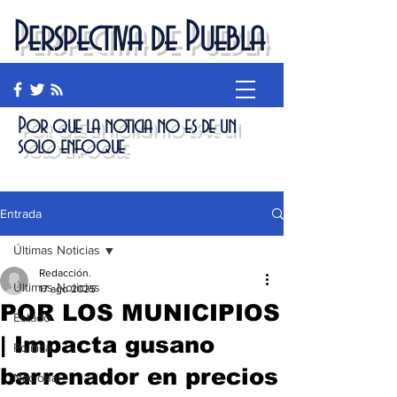
Perspectiva de Puebla
Por que la noticia no es de un
solo enfoque
Entrada
Últimas Noticias
Redacción.
Últimas Noticias
17 ago 2025
POR LOS MUNICIPIOS
Estado
| Impacta gusano
Política
barrenador en precios
Nacional