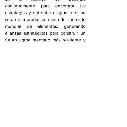
conjuntamente para encontrar las 
estrategias y enfrentar el gran reto, no 
solo de la producción sino del mercado 
mundial de alimentos, generando 
alianzas estratégicas para construir un 
futuro agroalimentario más resiliente y 
bajo esquemas sustentables que 
integren prácticas responsables con el 
medio ambiente, el uso eficiente de los 
recursos naturales y el bienestar animal.
Contacto
:
leticia_montagner@hotmail.com
En la Opinión de...