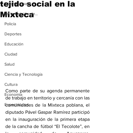
tejido social en la
Internacional
Mixteca
En la Opinión de...
Policía
Deportes
Educación
Ciudad
Salud
Ciencia y Tecnología
Cultura
Como parte de su agenda permanente 
Economía
de trabajo en territorio y cercanía con las 
Espectáculos
comunidades de la Mixteca poblana, el 
diputado Pável Gaspar Ramírez participó 
en la inauguración de la primera etapa 
de la cancha de fútbol “El Tecolote”, en 