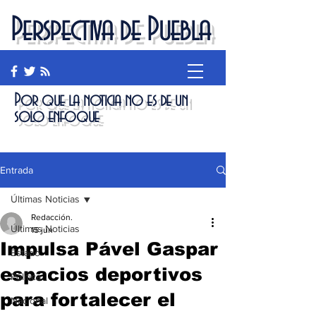
Perspectiva de Puebla
Por que la noticia no es de un
solo enfoque
Entrada
Últimas Noticias
Redacción.
Últimas Noticias
15 jun
Impulsa Pável Gaspar
Estado
espacios deportivos
Política
para fortalecer el
Nacional