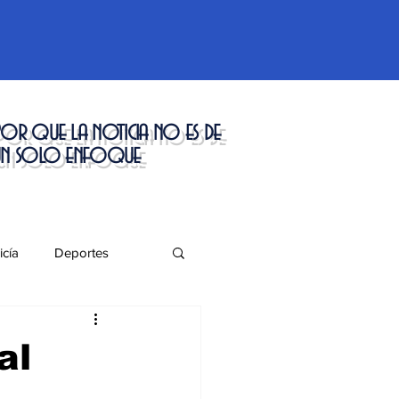
or que la noticia no es de
un solo enfoque
icía
Deportes
táculos
al