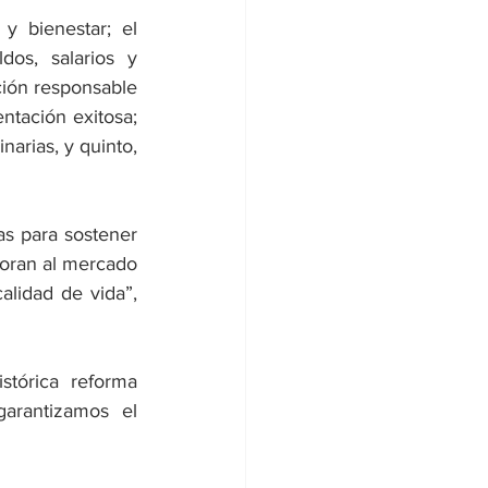
 bienestar; el 
os, salarios y 
ión responsable 
ntación exitosa; 
narias, y quinto, 
as para sostener 
poran al mercado 
alidad de vida”, 
tórica reforma 
arantizamos el 