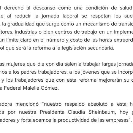
el derecho al descanso como una condición de salud y
 al reducir la jornada laboral se respetan los sueld
o, la gradualidad que surge como un mecanismo de transic
tores, industrias o bien centros de trabajo en un impleme
 un límite claro en el número y costo de las horas extraordi
ol que será la reforma a la legislación secundaria.
s mujeres que día con día salen a trabajar largas jornad
amos a los padres trabajadores, a los jóvenes que se incor
s y los trabajadores que con esta reforma mejorarán su c
da Federal Maiella Gómez.
ladora mencionó “nuestro respaldo absoluto a esta his
ada por nuestra Presidenta Claudia Sheinbaum, hoy g
jadores y fortalecemos la productividad de las empresas”.