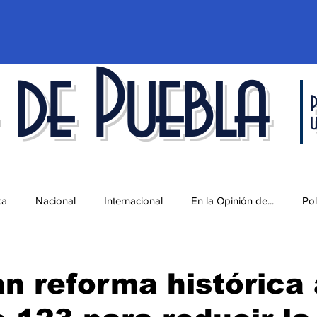
 de Puebla
P
ca
Nacional
Internacional
En la Opinión de...
Pol
d
Ciencia y Tecnología
Cultura
Economía
Espec
n reforma histórica 