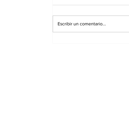
Escribir un comentario...
Desde Puebla, la
presidenta Sheinbaum
arrancará la Jornada
Nacional de
Suscríbete a nues
Reforestación