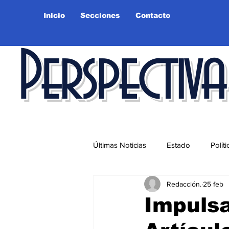
Inicio
Secciones
Contacto
Perspectiva
Últimas Noticias
Estado
Políti
Redacción.
25 feb
Educación
Ciudad
Salu
Impulsa