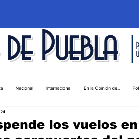
 de Puebla
P
ca
Nacional
Internacional
En la Opinión de...
Pol
024
d
Ciencia y Tecnología
Cultura
Economía
Espec
spende los vuelos en