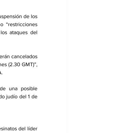
uspensión de los 
 “restricciones 
los ataques del 
serán cancelados 
es (2.30 GMT)”, 
A.
e una posible 
o judío del 1 de 
inatos del líder 