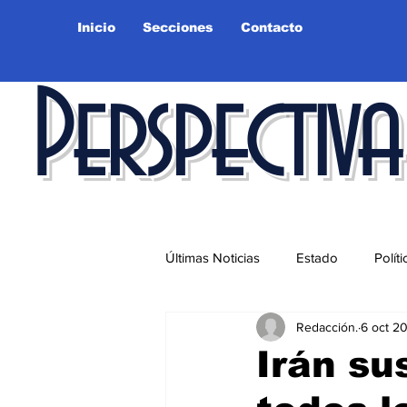
Inicio
Secciones
Contacto
Perspectiva
Últimas Noticias
Estado
Políti
Redacción.
6 oct 2
Educación
Ciudad
Salu
Irán su