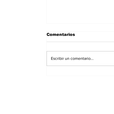
Comentarios
Escribir un comentario...
Gobierno del Estado
brinda apoyo a
connacional repatriado
desde Estados Unidos
Suscríbete a nues