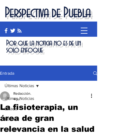
Perspectiva de Puebla
Por que la noticia no es de un
solo enfoque
Entrada
Últimas Noticias
Redacción.
Últimas Noticias
4 jul
La fisioterapia, un
Estado
área de gran
Política
relevancia en la salud
Nacional