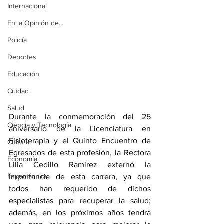
Internacional
En la Opinión de...
Policía
Deportes
Educación
Ciudad
Salud
Durante la conmemoración del 25 
Ciencia y Tecnología
aniversario de la Licenciatura en 
Fisioterapia y el Quinto Encuentro de 
Cultura
Egresados de esta profesión, la Rectora 
Economía
Lilia Cedillo Ramírez externó la 
Espectáculos
importancia de esta carrera, ya que 
todos han requerido de dichos 
especialistas para recuperar la salud; 
además, en los próximos años tendrá 