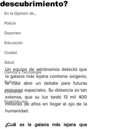
descubrimiento?
Internacional
En la Opinión de...
Policía
Deportes
Educación
Ciudad
Salud
Un equipo de astrónomos detectó que 
Ciencia y Tecnología
la galaxia más lejana contiene oxígeno, 
Cultura
lo cual abre un debate para futuras 
misiones espaciales. Su distancia es tan 
Economía
extensa, que su luz tardó 13 mil 400 
Espectáculos
millones de años en llegar al ojo de la 
humanidad.
¿Cuál es la galaxia más lejana que 