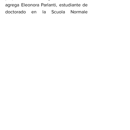
agrega Eleonora Parlanti, estudiante de 
doctorado en la Scuola Normale 
Superiore de Pisa y autora del estudio 
que se publica en Astronomy & 
Astrophysics.
**Con información de UNO TV
Ciencia y Tecnología
Ver todo
Entradas recientes