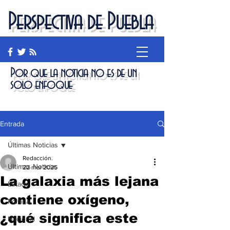
Perspectiva de Puebla
Por que la noticia no es de un
solo enfoque
Entrada
Últimas Noticias
Redacción.
Últimas Noticias
22 mar 2025
La galaxia más lejana
Estado
contiene oxígeno,
Política
¿qué significa este
Nacional