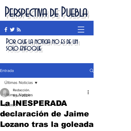
Perspectiva de Puebla
Por que la noticia no es de un
solo enfoque
Entrada
Últimas Noticias
Redacción.
Últimas Noticias
6 jun 2024
La INESPERADA
Estado
declaración de Jaime
Política
Lozano tras la goleada
Nacional