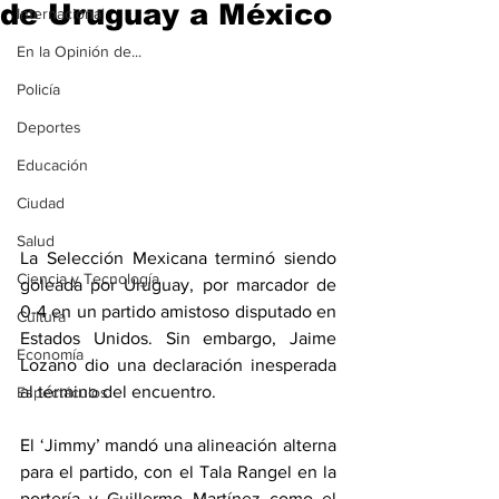
de Uruguay a México
Internacional
En la Opinión de...
Policía
Deportes
Educación
Ciudad
Salud
La Selección Mexicana terminó siendo 
Ciencia y Tecnología
goleada por Uruguay, por marcador de 
0-4 en un partido amistoso disputado en 
Cultura
Estados Unidos. Sin embargo, Jaime 
Economía
Lozano dio una declaración inesperada 
al término del encuentro.
Espectáculos
El ‘Jimmy’ mandó una alineación alterna 
para el partido, con el Tala Rangel en la 
portería y Guillermo Martínez como el 