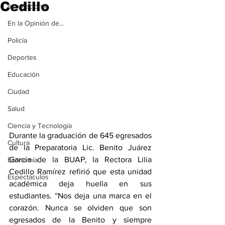
Cedillo
Internacional
En la Opinión de...
Policía
Deportes
Educación
Ciudad
Salud
Ciencia y Tecnología
Durante la graduación de 645 egresados 
Cultura
de la Preparatoria Lic. Benito Juárez 
García de la BUAP, la Rectora Lilia 
Economía
Cedillo Ramírez refirió que esta unidad 
Espectáculos
académica deja huella en sus 
estudiantes. “Nos deja una marca en el 
corazón. Nunca se olviden que son 
egresados de la Benito y siempre 