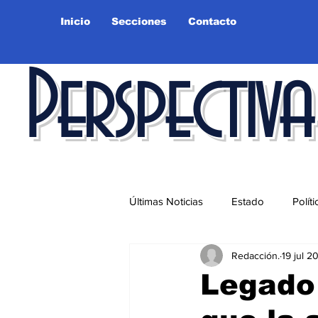
Inicio
Secciones
Contacto
Perspectiva
Últimas Noticias
Estado
Políti
Redacción.
19 jul 2
Educación
Ciudad
Salu
Legado 