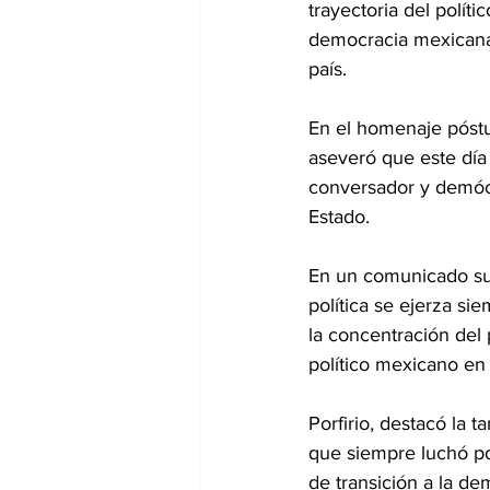
trayectoria del polít
democracia mexicana 
país.
En el homenaje póstu
aseveró que este día
conversador y demócr
Estado.
En un comunicado sub
política se ejerza si
la concentración del
político mexicano en 
Porfirio, destacó la 
que siempre luchó por
de transición a la de