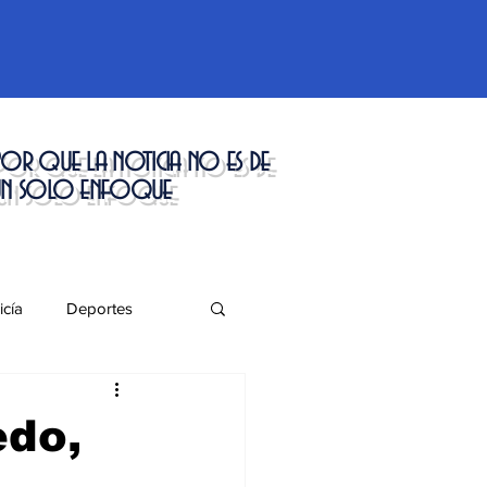
or que la noticia no es de
un solo enfoque
icía
Deportes
táculos
edo,