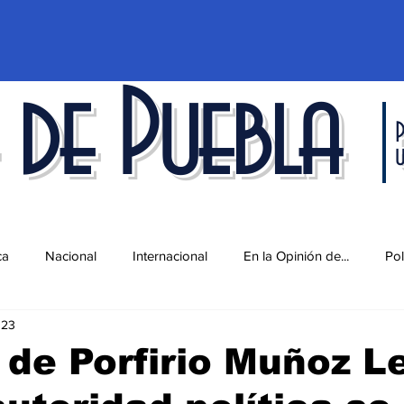
 de Puebla
P
ca
Nacional
Internacional
En la Opinión de...
Pol
023
d
Ciencia y Tecnología
Cultura
Economía
Espec
de Porfirio Muñoz L