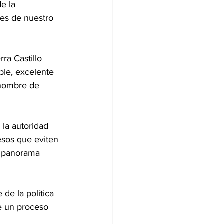
e la 
es de nuestro 
ra Castillo 
ble, excelente 
 hombre de 
la autoridad 
esos que eviten 
l panorama 
de la política 
e un proceso 