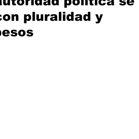
autoridad política se
con pluralidad y
pesos