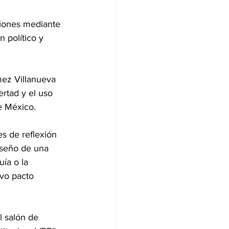
ciones mediante 
 político y 
mez Villanueva 
rtad y el uso 
de México.
es de reflexión 
iseño de una 
uía o la 
vo pacto 
l salón de 