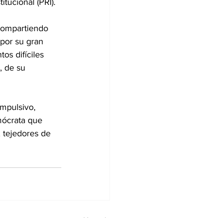
tucional (PRI).
compartiendo 
por su gran 
os difíciles 
, de su 
mpulsivo, 
mócrata que 
, tejedores de 