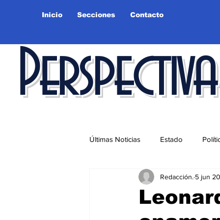
Inicio
Secciones
Contacto
Perspectiva
Últimas Noticias
Estado
Políti
Redacción.
5 jun 2
Educación
Ciudad
Salu
Leonar