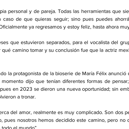
a personal y de pareja. Todas las herramientas que sien
 caso de que quieras seguir; sino pues puedes ahorrárt
icialmente ya regresamos y estoy feliz, hasta ahora muy
s que estuvieron separados, para el vocalista del grup
r qué camino tomar y su conclusión fue que la actriz mex
o la protagonista de la bioserie de María Félix anunció q
 momento dijo que tenían diferentes formas de pensar; 
pues en 2023 se dieron una nueva oportunidad; sin emba
vieron a tronar.
erca del amor, realmente es muy complicado. Son dos pe
o, pues nosotros hemos decidido este camino, pero no q
 todo el mundo”.