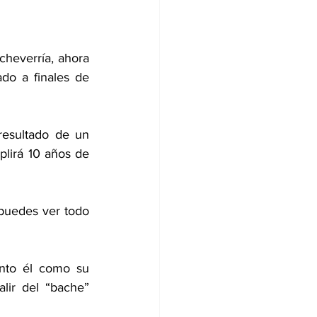
everría, ahora 
do a finales de 
esultado de un 
plirá 10 años de 
puedes ver todo 
anto él como su 
lir del “bache” 