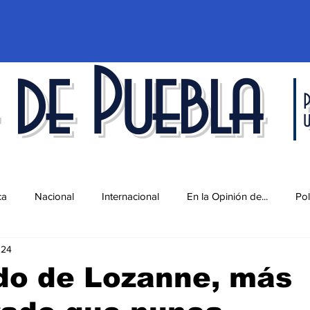
 de Puebla
P
ca
Nacional
Internacional
En la Opinión de...
Pol
024
d
Ciencia y Tecnología
Cultura
Economía
Espec
do de Lozanne, más