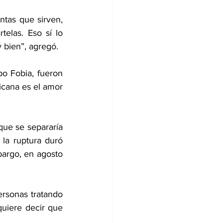
tas que sirven, 
elas. Eso sí lo 
 bien”, agregó.
o Fobia, fueron 
icana es el amor 
ue se separaría 
la ruptura duró 
rgo, en agosto 
rsonas tratando 
uiere decir que 