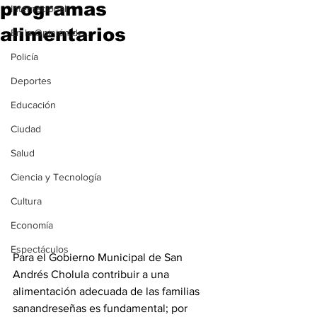
programas
Internacional
alimentarios
En la Opinión de...
Policía
Deportes
Educación
Ciudad
Salud
Ciencia y Tecnología
Cultura
Economía
Espectáculos
Para el Gobierno Municipal de San 
Andrés Cholula contribuir a una 
alimentación adecuada de las familias 
sanandreseñas es fundamental; por 