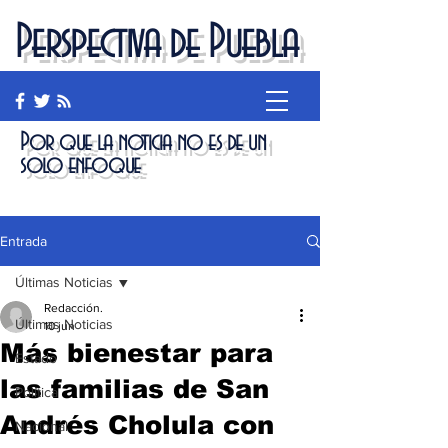
Perspectiva de Puebla
Por que la noticia no es de un
solo enfoque
Entrada
Últimas Noticias
Redacción.
Últimas Noticias
10 jun
Más bienestar para
Estado
las familias de San
Política
Andrés Cholula con
Nacional