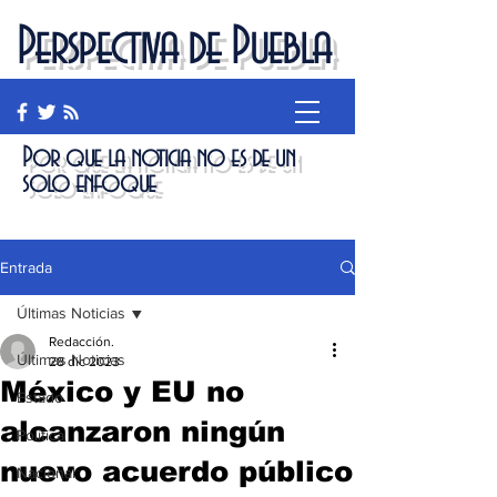
Perspectiva de Puebla
Por que la noticia no es de un
solo enfoque
Entrada
Últimas Noticias
Redacción.
Últimas Noticias
28 dic 2023
México y EU no
Estado
alcanzaron ningún
Política
nuevo acuerdo público
Nacional