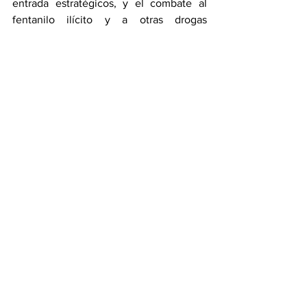
entrada estratégicos, y el combate al 
fentanilo ilícito y a otras drogas 
sintéticas”.
**Con información de PROCESO
Nacional
Ver todo
Entradas recientes