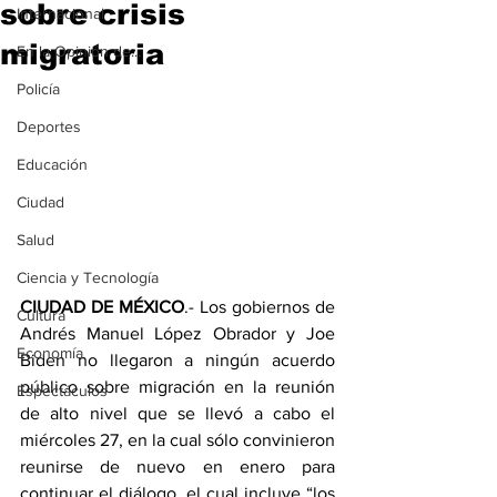
sobre crisis
Internacional
migratoria
En la Opinión de...
Policía
Deportes
Educación
Ciudad
Salud
Ciencia y Tecnología
CIUDAD DE MÉXICO
.- Los gobiernos de 
Cultura
Andrés Manuel López Obrador y Joe 
Economía
Biden no llegaron a ningún acuerdo 
público sobre migración en la reunión 
Espectáculos
de alto nivel que se llevó a cabo el 
miércoles 27, en la cual sólo convinieron 
reunirse de nuevo en enero para 
continuar el diálogo, el cual incluye “los 