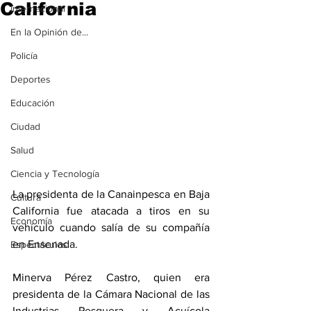
California
Internacional
En la Opinión de...
Policía
Deportes
Educación
Ciudad
Salud
Ciencia y Tecnología
La presidenta de la Canainpesca en Baja 
Cultura
California fue atacada a tiros en su 
Economía
vehículo cuando salía de su compañía 
en Ensenada.
Espectáculos
Minerva Pérez Castro, quien era 
presidenta de la Cámara Nacional de las 
Industrias Pesquera y Acuícola 