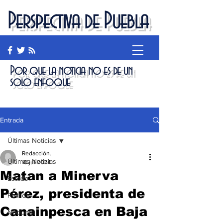
Perspectiva de Puebla
Por que la noticia no es de un
solo enfoque
Entrada
Últimas Noticias
Redacción.
Últimas Noticias
10 jul 2024
Matan a Minerva
Estado
Pérez, presidenta de
Política
Canainpesca en Baja
Nacional