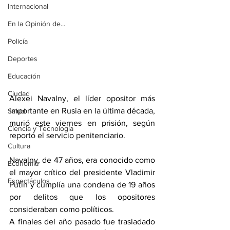
Internacional
En la Opinión de...
Policía
Deportes
Educación
Ciudad
Alexei Navalny, el líder opositor más 
importante en Rusia en la última década, 
Salud
murió este viernes en prisión, según 
Ciencia y Tecnología
reportó el servicio penitenciario.
Cultura
Navalny, de 47 años, era conocido como 
Economía
el mayor crítico del presidente Vladimir 
Espectáculos
Putin y cumplía una condena de 19 años 
por delitos que los opositores 
consideraban como políticos.
A finales del año pasado fue trasladado 