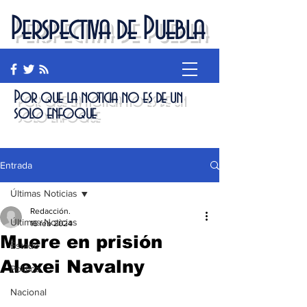
Perspectiva de Puebla
Por que la noticia no es de un
solo enfoque
Entrada
Últimas Noticias
Redacción.
Últimas Noticias
16 feb 2024
Muere en prisión
Estado
Alexei Navalny
Política
Nacional