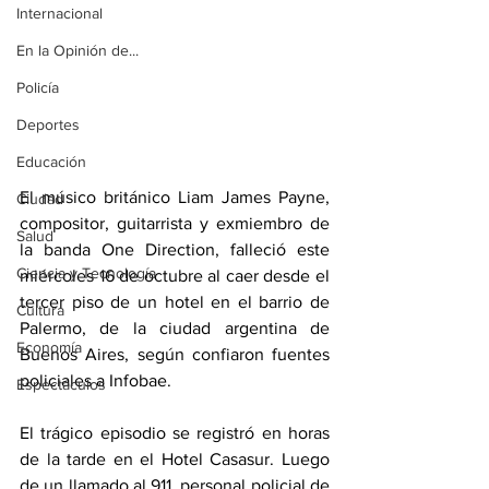
Internacional
En la Opinión de...
Policía
Deportes
Educación
El músico británico Liam James Payne, 
Ciudad
compositor, guitarrista y exmiembro de 
Salud
la banda One Direction, falleció este 
Ciencia y Tecnología
miércoles 16 de octubre al caer desde el 
tercer piso de un hotel en el barrio de 
Cultura
Palermo, de la ciudad argentina de 
Economía
Buenos Aires, según confiaron fuentes 
policiales a Infobae.
Espectáculos
El trágico episodio se registró en horas 
de la tarde en el Hotel Casasur. Luego 
de un llamado al 911, personal policial de 