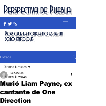
Perspectiva de Puebla
Por que la noticia no es de un
solo enfoque
Entrada
Últimas Noticias
Redacción.
Últimas Noticias
17 oct 2024
Murió Liam Payne, ex
Estado
cantante de One
Política
Direction
Nacional