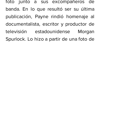
foto junto a sus excompañeros de 
banda. En lo que resultó ser su última 
publicación, Payne rindió homenaje al 
documentalista, escritor y productor de 
televisión estadounidense Morgan 
Spurlock. Lo hizo a partir de una foto de 
él mismo junto a Morgan, Niall Horan, 
Harry Styles, Louis Tomlinson y Zayn 
Malik. “Descansa en paz, Morgan 
Spurlock. Fue un placer trabajar 
contigo”, escribió junto a la imagen.
Este miércoles, en la red social Snapchat 
de Payne, se vieron una serie de 
imágenes junto a su actual pareja, Kate 
Cassidy, mientras ambos posaban frente 
a un espejo. “Un adorable día en 
Argentina”, decía una de ellas junto a un 
emoji de corazón. En un siguiente 