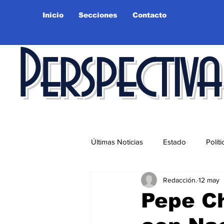
Inicio
Secciones
Contacto
Perspectiva
Últimas Noticias
Estado
Políti
Redacción.
12 may
Educación
Ciudad
Salu
Pepe Ch