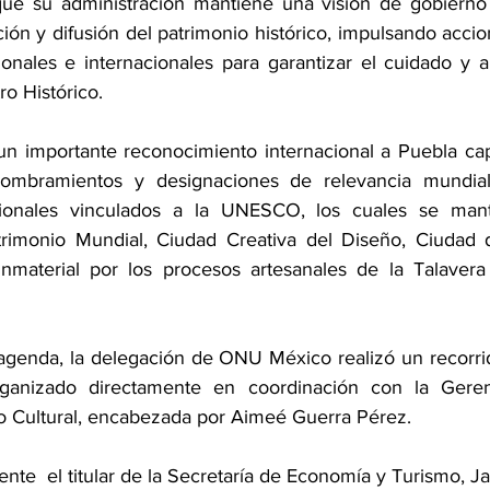
ue su administración mantiene una visión de gobierno 
ión y difusión del patrimonio histórico, impulsando acci
onales e internacionales para garantizar el cuidado y 
o Histórico.
 un importante reconocimiento internacional a Puebla capi
ombramientos y designaciones de relevancia mundial
cionales vinculados a la UNESCO, los cuales se mant
trimonio Mundial, Ciudad Creativa del Diseño, Ciudad d
 Inmaterial por los procesos artesanales de la Talaver
genda, la delegación de ONU México realizó un recorrid
rganizado directamente en coordinación con la Geren
io Cultural, encabezada por Aimeé Guerra Pérez.
nte  el titular de la Secretaría de Economía y Turismo, J