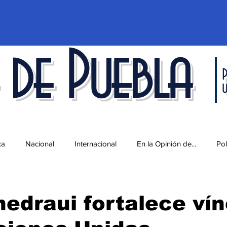
 de Puebla
P
ca
Nacional
Internacional
En la Opinión de...
Pol
d
Ciencia y Tecnología
Cultura
Economía
Espec
edraui fortalece ví