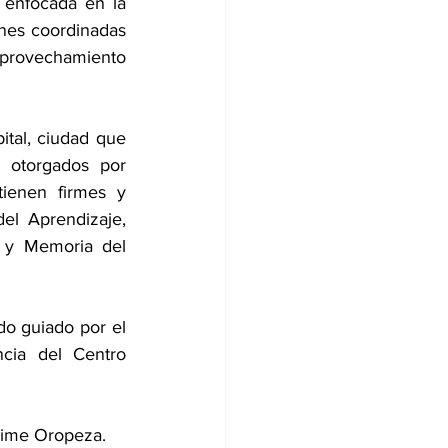
enfocada en la 
ones coordinadas 
aprovechamiento 
tal, ciudad que 
 otorgados por 
ienen firmes y 
el Aprendizaje, 
a y Memoria del 
o guiado por el 
cia del Centro 
aime Oropeza. 