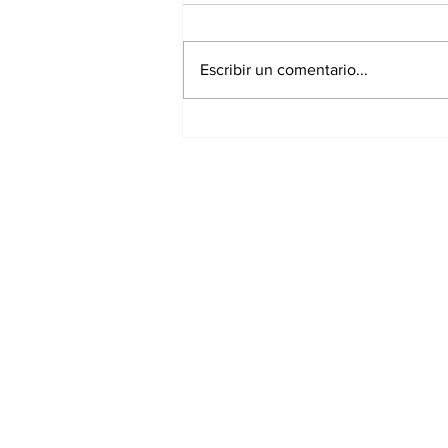
Escribir un comentario...
Chedraui entrega más
de 10 mil despensas del
programa “Alimentación
Imparable”
Suscríbete a nues