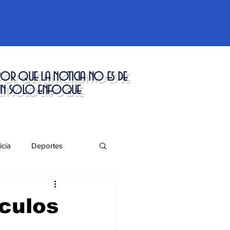
or que la noticia no es de
un solo enfoque
icía
Deportes
táculos
nculos