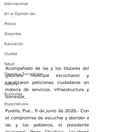
Internacional
En la Opinión de...
Policía
Deportes
Educación
Ciudad
Salud
Acompañado de las y los titulares del 
Ciencia y Tecnología
gabinete muncipal escucharon y 
canalizaron peticiones ciudadanas en 
Cultura
materia de servicios, infraestructura y 
Economía
bienestar_
Espectáculos
Puebla, Pue., 11 de junio de 2026.- Con 
el compromiso de escuchar y atender a 
las y los poblanos, el presidente 
municipal, Pepe Chedraui, encabezó 