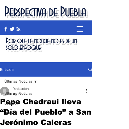
Perspectiva de Puebla
Por que la noticia no es de un
solo enfoque
Entrada
Últimas Noticias
Redacción.
Últimas Noticias
11 jun
Pepe Chedraui lleva
Estado
“Día del Pueblo” a San
Política
Jerónimo Caleras
Nacional