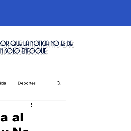
or que la noticia no es de
un solo enfoque
icía
Deportes
táculos
a al