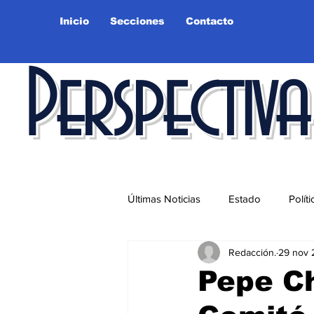
Inicio
Secciones
Contacto
Perspectiva
Últimas Noticias
Estado
Políti
Redacción.
29 nov 
Educación
Ciudad
Salu
Pepe Ch