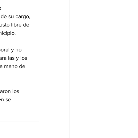
o 
de su cargo, 
sto libre de 
icipio.
oral y no 
a las y los 
la mano de 
en se 