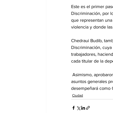
Este es el primer pa
Discriminación, por 
que representan una r
violencia y donde las
Chedraui Budib, tamb
Discriminación, cuya 
trabajadores, hacien
cada titular de la de
 Asimismo, aprobaron el calendario de sesiones ordinarias de 2025 y desahogaron los 
asuntos generales pre
desempeñará como O
Ciudad