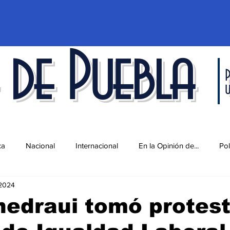
 de Puebla
P
ca
Nacional
Internacional
En la Opinión de...
Pol
2024
d
Ciencia y Tecnología
Cultura
Economía
Espec
edraui tomó protest