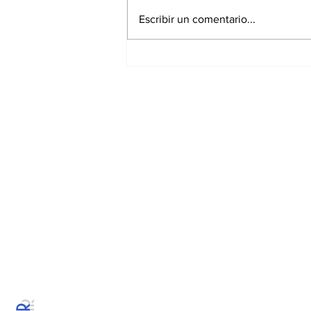
Escribir un comentario...
Se fortalece
coordinación del Comité
“Tláloc” para la
temporada de lluvias
Suscríbete a nues