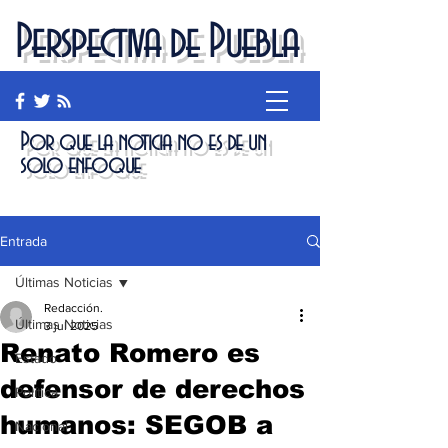
Perspectiva de Puebla
Por que la noticia no es de un
solo enfoque
Entrada
Últimas Noticias
Redacción.
Últimas Noticias
3 jul 2025
Renato Romero es
Estado
defensor de derechos
Política
humanos: SEGOB a
Nacional