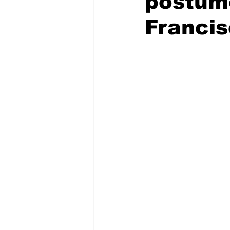
póstumo
Franci