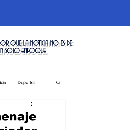
or que la noticia no es de
un solo enfoque
icía
Deportes
táculos
enaje