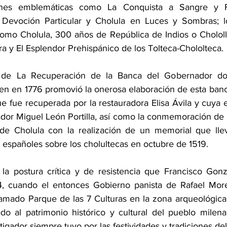
iones emblemáticas como La Conquista a Sangre y Fu
Devoción Particular y Cholula en Luces y Sombras; lo
como Cholula, 300 años de República de Indios o Chololl
ra y El Esplendor Prehispánico de los Tolteca-Chololteca.
 de La Recuperación de la Banca del Gobernador don
en en 1776 promovió la onerosa elaboración de esta banca 
ue fue recuperada por la restauradora Elisa Ávila y cuya 
iador Miguel León Portilla, así como la conmemoración de 
de Cholula con la realización de un memorial que llev
s españoles sobre los cholultecas en octubre de 1519.
la postura crítica y de resistencia que Francisco Gonz
 cuando el entonces Gobierno panista de Rafael More
 llamado Parque de las 7 Culturas en la zona arqueológica
ado al patrimonio histórico y cultural del pueblo milenar
tigador siempre tuvo por las festividades y tradiciones de