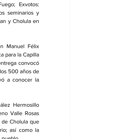
ego; Exvotos: 
s seminarios y 
an y Cholula en 
 Manuel Félix 
para la Capilla 
entrega convocó 
los 500 años de 
ó a conocer la 
ález Hermosillo 
no Valle Rosas 
 de Cholula que 
io; así como la 
l pueblo.