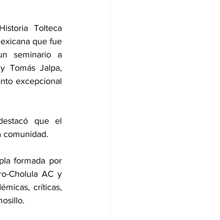
storia Tolteca 
exicana que fue 
un seminario a 
y Tomás Jalpa, 
nto excepcional 
destacó que el 
la comunidad.
la formada por 
o-Cholula AC y 
micas, críticas, 
sillo.