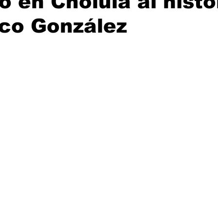
 en Cholula al histo
sco González