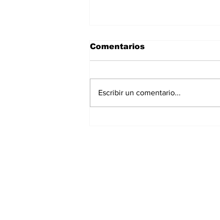
Comentarios
Escribir un comentario...
SIN LÍMITES | Puebla
Capital tuvo 17 Santos
Patronos
Suscríbete a nues