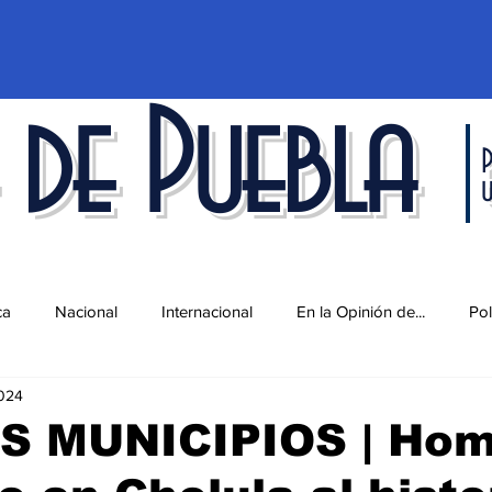
 de Puebla
P
ca
Nacional
Internacional
En la Opinión de...
Pol
024
d
Ciencia y Tecnología
Cultura
Economía
Espec
S MUNICIPIOS | Hom