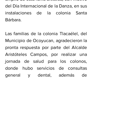
del Día Internacional de la Danza, en sus 
instalaciones de la colonia Santa 
Bárbara.
Las familias de la colonia Tlacaélel, del 
Municipio de Ocoyucan, agradecieron la 
pronta respuesta por parte del Alcalde 
Aristóteles Campos, por realizar una 
jornada de salud para los colonos, 
donde hubo servicios de consultas 
general y dental, además de 
esterilización de mascotas.
En Huitzilan de Serdán, se llevó a cabo 
una reunión con la Secretaría de 
Agricultura y Desarrollo Rural, 
productores derechohabientes, 
autoridades municipales e integrantes 