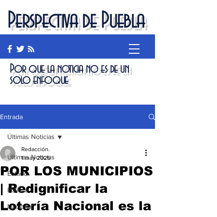
Perspectiva de Puebla
Por que la noticia no es de un
solo enfoque
Entrada
Últimas Noticias
Redacción.
Últimas Noticias
1 may 2025
POR LOS MUNICIPIOS
Estado
| Redignificar la
Política
Lotería Nacional es la
Nacional