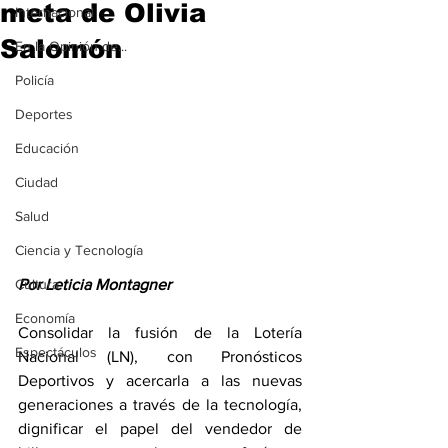
meta de Olivia
Internacional
Salomón
En la Opinión de...
Policía
Deportes
Educación
Ciudad
Salud
Ciencia y Tecnología
Cultura
Por Leticia Montagner
Economía
Consolidar la fusión de la Lotería 
Espectáculos
Nacional (LN), con Pronósticos 
Deportivos y acercarla a las nuevas 
generaciones a través de la tecnología, 
dignificar el papel del vendedor de 