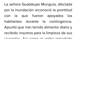
La señora Guadalupe Munguía, afectada 
por la inundación reconoció la prontitud 
con la que fueron apoyados los 
habitantes durante la contingencia. 
Apuntó que han tenido alimento diario y 
recibido insumos para la limpieza de sus 
viviendas. Así como el arribo inmediato 
de maquinaria para levantar escombros 
arrastrados por la corriente al interior de 
sus casas. De la misma manera, otros 
afectados agradecieron la propuesta de 
que sean reubicados en breve para 
evitar riesgos futuros.
El Gobierno del Estado de Puebla 
refrenda su compromiso de actuar con 
inmediatez, coordinación institucional y 
sentido humano ante cualquier 