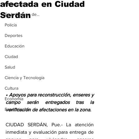
afectada en Ciudad
Internacional
Serdán
En la Opinión de...
Policía
Deportes
Educación
Ciudad
Salud
Ciencia y Tecnología
Cultura
• Apoyos para reconstrucción, enseres y 
Economía
campo serán entregados tras la 
Espectáculos
verificación de afectaciones en la zona.
CIUDAD SERDÁN, Pue.- La atención 
inmediata y evaluación para entrega de 