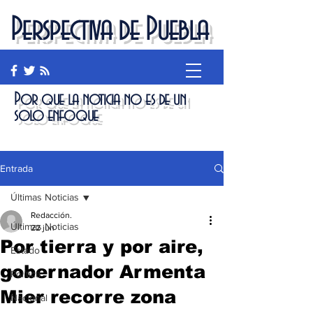
Perspectiva de Puebla
Por que la noticia no es de un
solo enfoque
Entrada
Últimas Noticias
Redacción.
Últimas Noticias
22 jun
Por tierra y por aire,
Estado
gobernador Armenta
Política
Mier recorre zona
Nacional