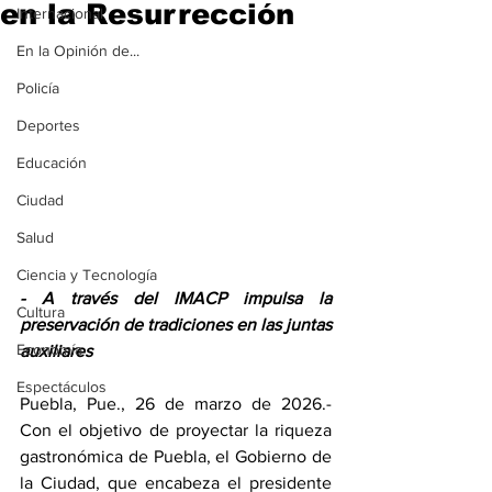
en la Resurrección
Internacional
En la Opinión de...
Policía
Deportes
Educación
Ciudad
Salud
Ciencia y Tecnología
- A través del IMACP impulsa la 
Cultura
preservación de tradiciones en las juntas 
Economía
auxiliares
Espectáculos
Puebla, Pue., 26 de marzo de 2026.- 
Con el objetivo de proyectar la riqueza 
gastronómica de Puebla, el Gobierno de 
la Ciudad, que encabeza el presidente 