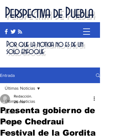
Perspectiva de Puebla
Por que la noticia no es de un
solo enfoque
Entrada
Últimas Noticias
Redacción.
Últimas Noticias
26 mar
Presenta gobierno de
Estado
Pepe Chedraui
Política
Festival de la Gordita
Nacional