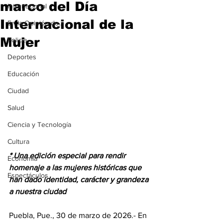
marco del Día
Internacional
Internacional de la
En la Opinión de...
Mujer
Policía
Deportes
Educación
Ciudad
Salud
Ciencia y Tecnología
Cultura
* Una edición especial para rendir 
Economía
homenaje a las mujeres históricas que 
Espectáculos
han dado identidad, carácter y grandeza 
a nuestra ciudad
Puebla, Pue., 30 de marzo de 2026.- En 