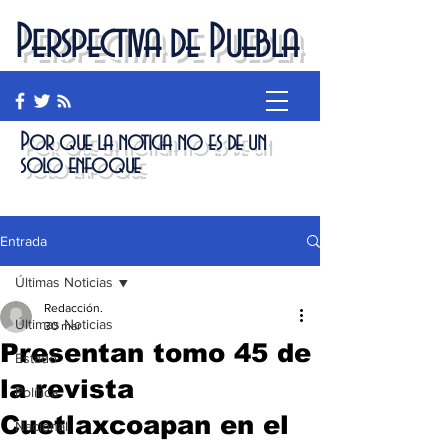
Perspectiva de Puebla
Por que la noticia no es de un
solo enfoque
Entrada
Últimas Noticias
Redacción.
Últimas Noticias
30 mar
Presentan tomo 45 de
Estado
la revista
Política
Cuetlaxcoapan en el
Nacional