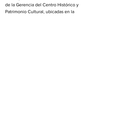
de la Gerencia del Centro Histórico y 
Patrimonio Cultural, ubicadas en la 
Privada 16 de Septiembre 1506, colonia 
El Carmen, además, este número y los 
44 anteriores se encuentran también 
disponibles de manera digital en el 
micrositio 
centrohistorico.pueblacapital.gob.mx
Ciudad
Ver todo
Entradas recientes