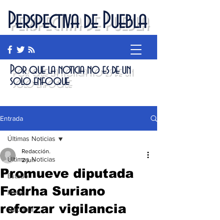
Perspectiva de Puebla
Por que la noticia no es de un
solo enfoque
Entrada
Últimas Noticias
Redacción.
Últimas Noticias
2 jun
Promueve diputada
Estado
Fedrha Suriano
Política
reforzar vigilancia
Nacional