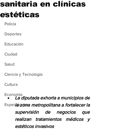
sanitaria en clínicas
Internacional
estéticas
En la Opinión de...
Policía
Deportes
Educación
Ciudad
Salud
Ciencia y Tecnología
Cultura
Economía
La diputada exhorta a municipios de 
Espectáculos
la zona metropolitana a fortalecer la 
supervisión de negocios que 
realizan tratamientos médicos y 
estéticos invasivos