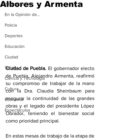
Albores y Armenta
Internacional
En la Opinión de...
Policía
Deportes
Educación
Ciudad
Salud
Ciudad de Puebla.
 El gobernador electo 
de Puebla, Alejandro Armenta, reafirmó 
Ciencia y Tecnología
su compromiso de trabajar de la mano 
Cultura
con la Dra. Claudia Sheinbaum para 
asegurar la continuidad de las grandes 
Economía
obras y el legado del presidente López 
Espectáculos
Obrador, teniendo el bienestar social 
como prioridad principal. 
En estas mesas de trabajo de la etapa de 