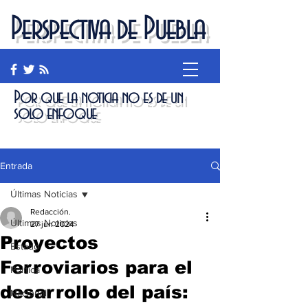
Perspectiva de Puebla
Por que la noticia no es de un
solo enfoque
Entrada
Últimas Noticias
Redacción.
Últimas Noticias
27 jun 2024
Proyectos
Estado
Ferroviarios para el
Política
desarrollo del país:
Nacional