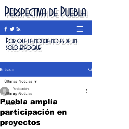
Perspectiva de Puebla
Por que la noticia no es de un
solo enfoque
Entrada
Últimas Noticias
Redacción.
Últimas Noticias
11 jun
Puebla amplía
Estado
participación en
Política
proyectos
Nacional