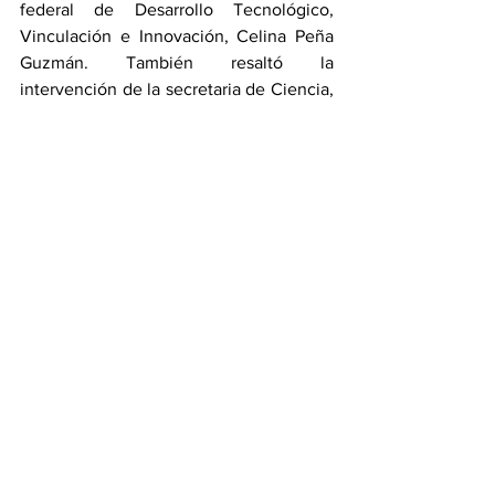
federal de Desarrollo Tecnológico, 
Vinculación e Innovación, Celina Peña 
Guzmán. También resaltó la 
intervención de la secretaria de Ciencia, 
Humanidades, Tecnología e Innovación 
del Estado, Miriam Aquino Mena y del 
subsecretario de Transformación Digital, 
Héctor Silva. 
Estado
Ciencia y Tecnología
Ver todo
Entradas recientes