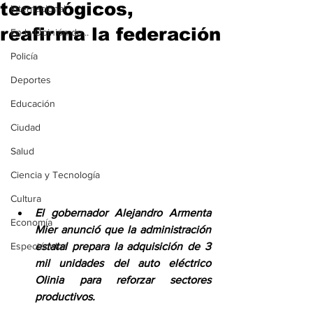
tecnológicos,
Internacional
reafirma la federación
En la Opinión de...
Policía
Deportes
Educación
Ciudad
Salud
Ciencia y Tecnología
Cultura
El gobernador Alejandro Armenta 
Economía
Mier anunció que la administración 
Espectáculos
estatal prepara la adquisición de 3 
mil unidades del auto eléctrico 
Olinia para reforzar sectores 
productivos. 