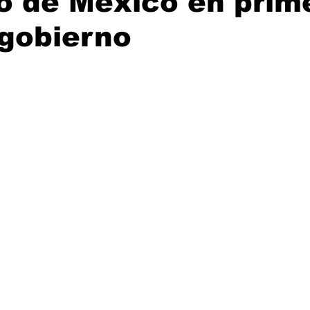
co de México en prim
 gobierno