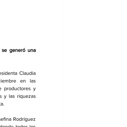
 se generó una 
identa Claudia 
iembre en las 
 productores y 
 y las riquezas 
a.
efina Rodríguez 
donde todos los 