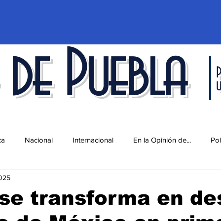
 de Puebla
P
ca
Nacional
Internacional
En la Opinión de...
Pol
2025
d
Ciencia y Tecnología
Cultura
Economía
Espec
se transforma en de