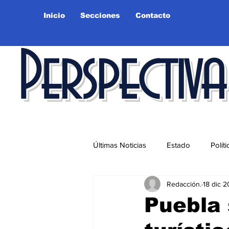
Inicio
Secciones
Contacto
Perspectiva
Últimas Noticias
Estado
Políti
Redacción.
18 dic 
Educación
Ciudad
Salu
Puebla 