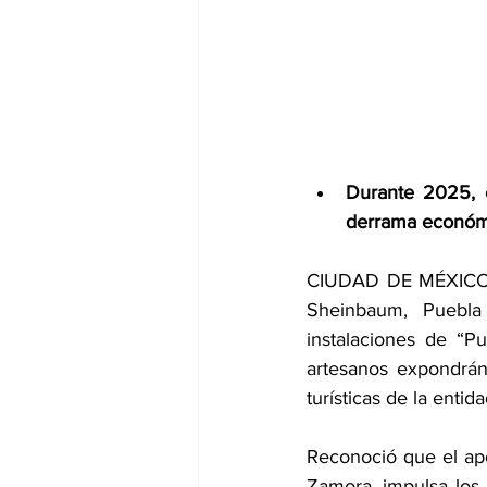
Durante 2025, e
derrama económi
CIUDAD DE MÉXICO.- 
Sheinbaum, Puebla
instalaciones de “P
artesanos expondrán 
turísticas de la enti
Reconoció que el apo
Zamora, impulsa los 