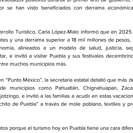
tor se han visto beneficiados con derrama económica
arrollo Turístico, Carla López-Malo informó que en 2025 s
antes y una derrama superior a 18 mil millones de pesos, 
nomía, alineados a un modelo de salud, justicia, segu
ar, e invitó a visitar Puebla y sus festivales decembrin
entre muchos municipios más.
n “Punto México”, la secretaria estatal detalló que más d
 de municipios como Pahuatlán, Chignahuapan, Zacatl
tzingo, e invitó a las familias a acudir en estas vacacio
hito de Puebla” a través de mole poblano, textiles y pr
os porque el turismo hoy en Puebla tiene una cara difere