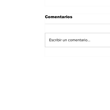
Comentarios
Escribir un comentario...
Infraestructura
carretera y obra
comunitaria construyen
bienestar en
Suscríbete a nues
Huatlatlauca