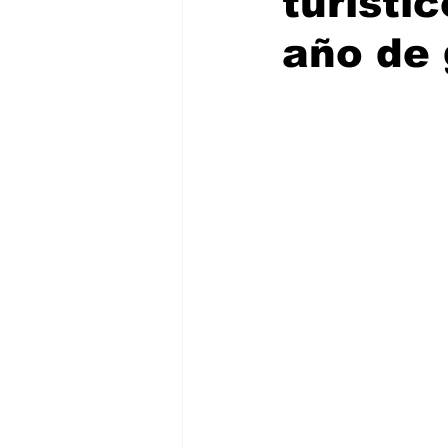
turísti
año de