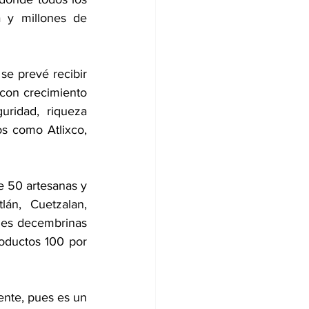
 y millones de 
e prevé recibir 
con crecimiento 
ridad, riqueza 
os como Atlixco, 
e 50 artesanas y 
án, Cuetzalan, 
nes decembrinas 
oductos 100 por 
nte, pues es un 