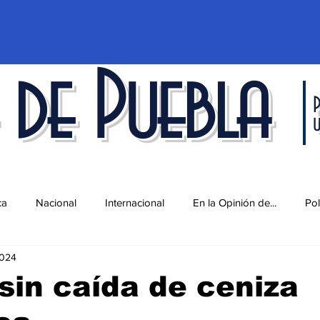
 de Puebla
P
ca
Nacional
Internacional
En la Opinión de...
Pol
2024
d
Ciencia y Tecnología
Cultura
Economía
Espec
sin caída de ceniza