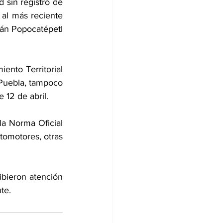
 sin registro de 
al más reciente 
án Popocatépetl 
nto Territorial 
 Puebla, tampoco 
 12 de abril.
a Norma Oficial 
omotores, otras 
bieron atención 
te.