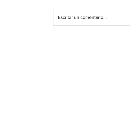
Escribir un comentario...
Continúa Chedraui con
monitoreo ante
temporada de lluvias
desde la DGERI
Suscríbete a nues