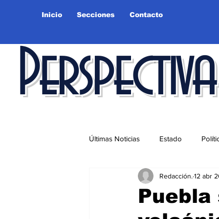
Inicio
Secciones
Contacto
Perspectiva
Últimas Noticias
Estado
Políti
Redacción.
12 abr 
Educación
Ciudad
Salu
Puebla 