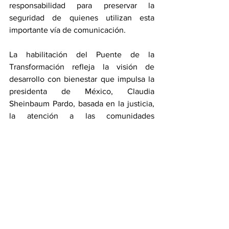
responsabilidad para preservar la 
seguridad de quienes utilizan esta 
importante vía de comunicación.
La habilitación del Puente de la 
Transformación refleja la visión de 
desarrollo con bienestar que impulsa la 
presidenta de México, Claudia 
Sheinbaum Pardo, basada en la justicia, 
la atención a las comunidades 
históricamente olvidadas y la 
construcción de infraestructura que 
genera igualdad de oportunidades. En 
Puebla, esta visión avanza de la mano 
del gobernador Alejandro Armenta Mier, 
quien prioriza obras que acercan 
servicios, fortalecen la economía 
regional y mejoran la calidad de vida de 
las familias poblanas.