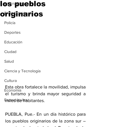
los pueblos
Internacional
originarios
En la Opinión de...
Policía
Deportes
Educación
Ciudad
Salud
Ciencia y Tecnología
Cultura
Esta obra fortalece la movilidad, impulsa 
Economía
el turismo y brinda mayor seguridad a 
Espectáculos
miles de habitantes.
PUEBLA, Pue.- En un día histórico para 
los pueblos originarios de la zona sur – 