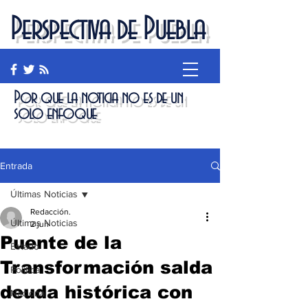
Perspectiva de Puebla
Por que la noticia no es de un
solo enfoque
Entrada
Últimas Noticias
Redacción.
Últimas Noticias
2 jun
Puente de la
Estado
Transformación salda
Política
deuda histórica con
Nacional