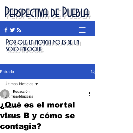
Perspectiva de Puebla
Por que la noticia no es de un
solo enfoque
Entrada
Últimas Noticias
Redacción.
Últimas Noticias
5 abr 2024
¿Qué es el mortal
Estado
virus B y cómo se
Política
contagia?
Nacional