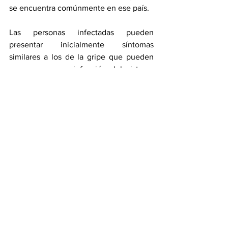
se encuentra comúnmente en ese país.
Las personas infectadas pueden 
presentar inicialmente síntomas 
similares a los de la gripe que pueden 
progresar a una infección del sistema 
nervioso central.
**Con información de MIT Sloan 
Management Review México
Salud
Ver todo
Entradas recientes