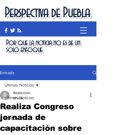
Perspectiva de Puebla
Por que la noticia no es de un
solo enfoque
Entrada
Últimas Noticias
Redacción.
Últimas Noticias
17 mar
Realiza Congreso
Estado
jornada de
Política
capacitación sobre
Nacional