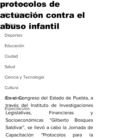
protocolos de
Internacional
actuación contra el
En la Opinión de...
abuso infantil
Policía
Deportes
Educación
Ciudad
Salud
Ciencia y Tecnología
Cultura
En el Congreso del Estado de Puebla, a 
Economía
través del Instituto de Investigaciones 
Espectáculos
Legislativas, Financieras y 
Socioeconómicas “Gilberto Bosques 
Saldívar”, se llevó a cabo la Jornada de 
Capacitación “Protocolos para la 