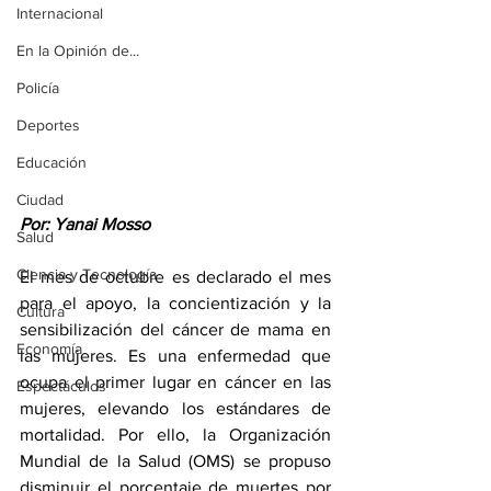
Internacional
En la Opinión de...
Policía
Deportes
Educación
Ciudad
Por: Yanai Mosso
Salud
Ciencia y Tecnología
El mes de octubre es declarado el mes 
para el apoyo, la concientización y la 
Cultura
sensibilización del cáncer de mama en 
Economía
las mujeres. Es una enfermedad que 
ocupa el primer lugar en cáncer en las 
Espectáculos
mujeres, elevando los estándares de 
mortalidad. Por ello, la Organización 
Mundial de la Salud (OMS) se propuso 
disminuir el porcentaje de muertes por 