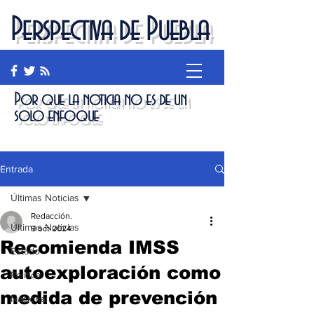
Perspectiva de Puebla
Por que la noticia no es de un
solo enfoque
Entrada
Últimas Noticias
Redacción.
Últimas Noticias
9 oct 2024
Recomienda IMSS
Estado
autoexploración como
Política
medida de prevención
Nacional