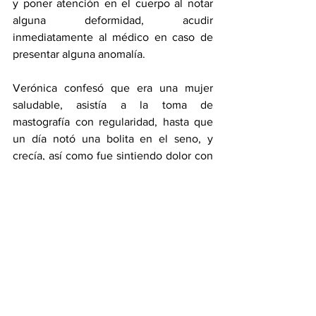
y poner atención en el cuerpo al notar 
alguna deformidad, acudir 
inmediatamente al médico en caso de 
presentar alguna anomalía.
Verónica confesó que era una mujer 
saludable, asistía a la toma de 
mastografía con regularidad, hasta que 
un día notó una bolita en el seno, y 
crecía, así como fue sintiendo dolor con 
el paso del tiempo. Consultó con 
diferentes médicos hasta llegar a la 
biopsia, que derivó en cáncer de mama. 
El impacto psicológico fue fuerte y se 
sometió a tratamiento. “Invito a las 
mujeres a atenderse cuando sientan que 
algo está mal, si no se atienden pueden 
no estar contando su historia” concluyó.
Salud