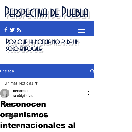
Perspectiva de Puebla
Por que la noticia no es de un
solo enfoque
Entrada
Últimas Noticias
Redacción.
Últimas Noticias
14 may
Reconocen
Estado
organismos
Política
internacionales al
Nacional