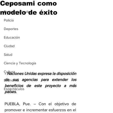
Ceposami como
Internacional
modelo de éxito
En la Opinión de...
Policía
Deportes
Educación
Ciudad
Salud
Ciencia y Tecnología
Cultura
- Naciones Unidas expresa la disposición 
de sus agencias para extender los 
Economía
beneficios de este proyecto a más 
Espectáculos
países.
PUEBLA, Pue. – Con el objetivo de 
promover e incrementar esfuerzos en el 