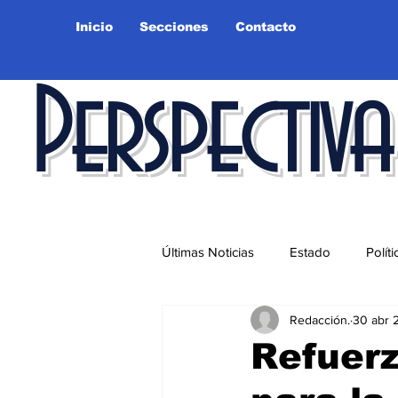
Inicio
Secciones
Contacto
Perspectiva
Últimas Noticias
Estado
Políti
Redacción.
30 abr 
Educación
Ciudad
Salu
Refuerz