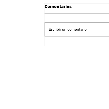
Comentarios
Escribir un comentario...
Continúa Chedraui con
monitoreo ante
temporada de lluvias
desde la DGERI
Suscríbete a nues