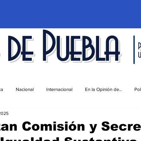
 de Puebla
P
ca
Nacional
Internacional
En la Opinión de...
Pol
2025
d
Ciencia y Tecnología
Cultura
Economía
Espec
an Comisión y Secre