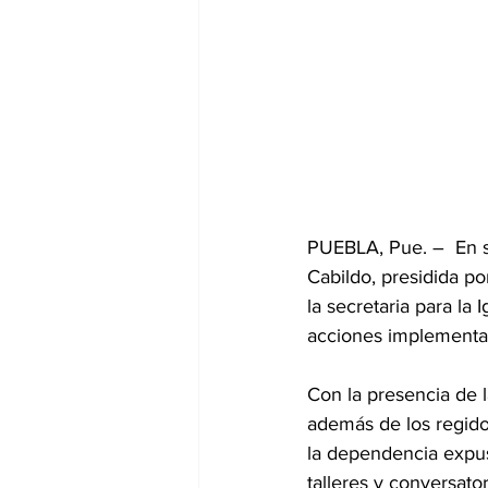
PUEBLA, Pue. –  En s
Cabildo, presidida p
la secretaria para l
acciones implementad
Con la presencia de 
además de los regidor
la dependencia expus
talleres y conversator