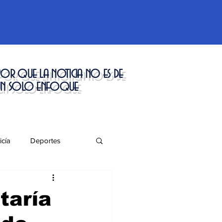
or que la noticia no es de
un solo enfoque
icía
Deportes
táculos
taría