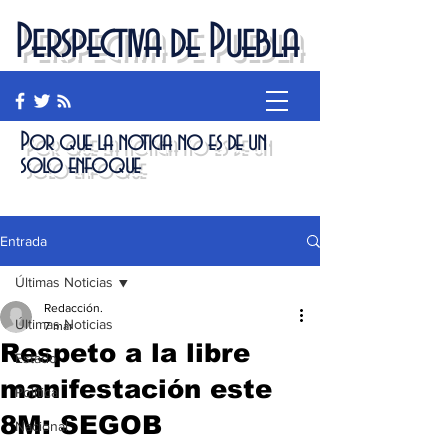
Perspectiva de Puebla
Por que la noticia no es de un
solo enfoque
Entrada
Últimas Noticias
Redacción.
Últimas Noticias
7 mar
Respeto a la libre
Estado
manifestación este
Política
8M: SEGOB
Nacional