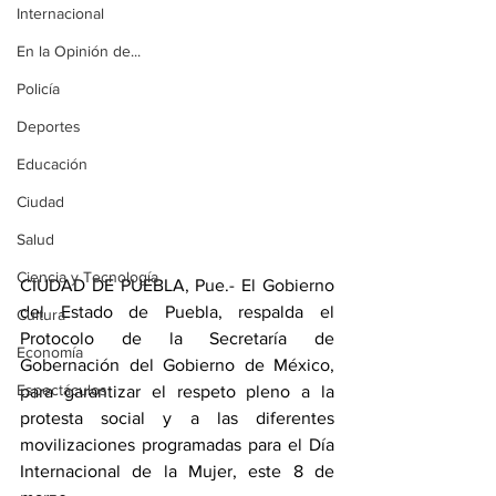
Internacional
En la Opinión de...
Policía
Deportes
Educación
Ciudad
Salud
Ciencia y Tecnología
CIUDAD DE PUEBLA, Pue.- El Gobierno 
del Estado de Puebla, respalda el 
Cultura
Protocolo de la Secretaría de 
Economía
Gobernación del Gobierno de México, 
Espectáculos
para garantizar el respeto pleno a la 
protesta social y a las diferentes 
movilizaciones programadas para el Día 
Internacional de la Mujer, este 8 de 