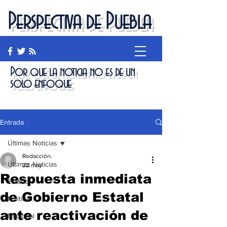
Perspectiva de Puebla
Por que la noticia no es de un
solo enfoque
Entrada
Últimas Noticias
Redacción.
Últimas Noticias
22 may
Respuesta inmediata
Estado
de Gobierno Estatal
Política
ante reactivación de
Nacional