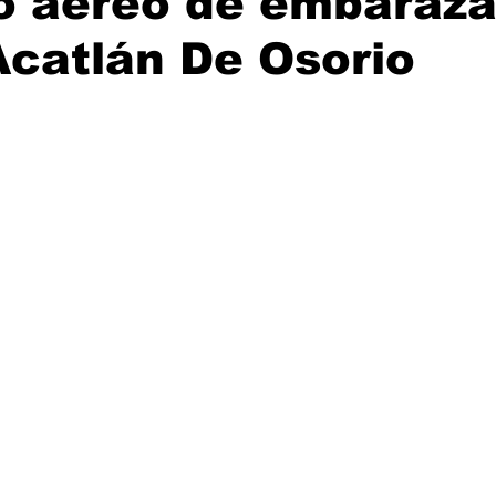
do aéreo de embaraz
catlán De Osorio