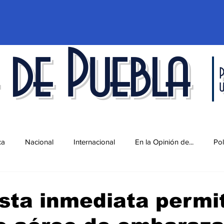
 de Puebla
P
ca
Nacional
Internacional
En la Opinión de...
Pol
d
Ciencia y Tecnología
Cultura
Economía
Espec
sta inmediata permi