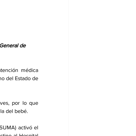
 General de 
tención médica 
o del Estado de 
es, por lo que 
la del bebé.
SUMA) activó el 
tino al Hospital 