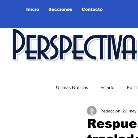
Inicio
Secciones
Contacto
Perspectiva
Últimas Noticias
Estado
Políti
Redacción.
20 may
Educación
Ciudad
Salu
Respue