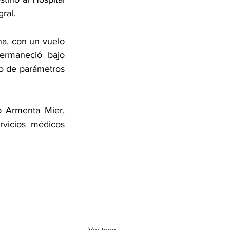
ral.
na, con un vuelo 
rmaneció bajo 
o de parámetros 
 Armenta Mier, 
vicios médicos 