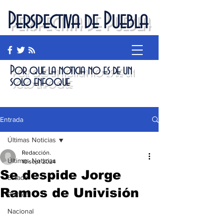
Perspectiva de Puebla
Por que la noticia no es de un
solo enfoque
Entrada
Últimas Noticias
Redacción.
Últimas Noticias
10 sept 2024
Se despide Jorge
Estado
Ramos de Univisión
Política
Nacional