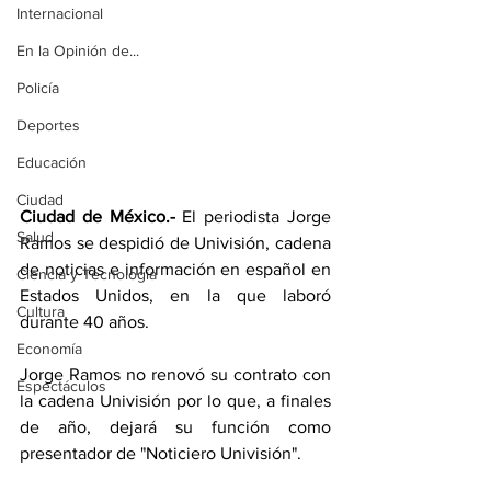
Internacional
En la Opinión de...
Policía
Deportes
Educación
Ciudad
Ciudad de México.-
 El periodista Jorge 
Salud
Ramos se despidió de Univisión, cadena 
de noticias e información en español en 
Ciencia y Tecnología
Estados Unidos, en la que laboró 
Cultura
durante 40 años.
Economía
Jorge Ramos no renovó su contrato con 
Espectáculos
la cadena Univisión por lo que, a finales 
de año, dejará su función como 
presentador de "Noticiero Univisión".