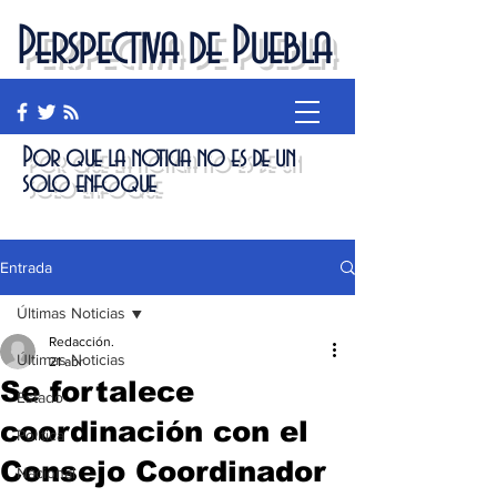
Perspectiva de Puebla
Por que la noticia no es de un
solo enfoque
Entrada
Últimas Noticias
Redacción.
Últimas Noticias
21 abr
Se fortalece
Estado
coordinación con el
Política
Consejo Coordinador
Nacional