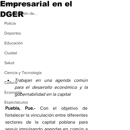
Empresarial en el
Internacional
DGER
En la Opinión de...
Policía
Deportes
Educación
Ciudad
Salud
Ciencia y Tecnología
Trabajan en una agenda común 
Cultura
para el desarrollo económico y la 
Economía
gobernabilidad en la capital
Espectáculos
Puebla, Pue.-
 Con el objetivo de 
fortalecer la vinculación entre diferentes 
sectores de la capital poblana para 
seguir impulsando agendas en común a 