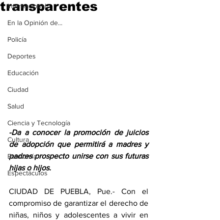
transparentes
Internacional
En la Opinión de...
Policía
Deportes
Educación
Ciudad
Salud
Ciencia y Tecnología
-Da a conocer la promoción de juicios 
Cultura
de adopción que permitirá a madres y 
padres prospecto unirse con sus futuras 
Economía
hijas o hijos. 
Espectáculos
CIUDAD DE PUEBLA, Pue.- Con el 
compromiso de garantizar el derecho de 
niñas, niños y adolescentes a vivir en 