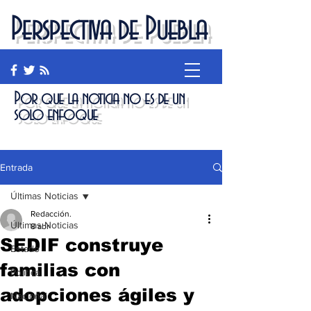
Perspectiva de Puebla
Por que la noticia no es de un
solo enfoque
Entrada
Últimas Noticias
Redacción.
Últimas Noticias
8 abr
SEDIF construye
Estado
familias con
Política
adopciones ágiles y
Nacional