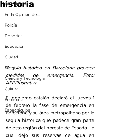
historia
Internacional
En la Opinión de...
Policía
Deportes
Educación
Ciudad
Sequía histórica en Barcelona provoca 
Salud
medidas de emergencia. Foto: 
Ciencia y Tecnología
AFP/ilustrativa
Cultura
El gobierno catalán declaró el jueves 1 
Economía
de febrero la fase de emergencia en 
Espectáculos
Barcelona y su área metropolitana por la 
sequía histórica que padece gran parte 
de esta región del noreste de España. La 
cual dejó sus reservas de agua en 