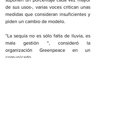
de sus usos-, varias voces critican unas 
medidas que consideran insuficientes y 
piden un cambio de modelo. 
“La sequía no es sólo falta de lluvia, es 
mala gestión “, consideró la 
organización Greenpeace en un 
comunicado.
También en Andalucía
La intensa sequía que afecta a Cataluña 
se extiende igualmente a otras regiones 
españolas como Andalucía, en el sur.
El presidente regional, Juan Manuel 
Moreno, ya advirtió que, si sigue sin 
llover, habrá restricciones en verano en 