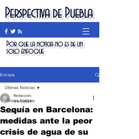
Perspectiva de Puebla
Por que la noticia no es de un
solo enfoque
Entrada
Últimas Noticias
Redacción.
Últimas Noticias
3 feb 2024
Sequía en Barcelona:
Estado
medidas ante la peor
Política
crisis de agua de su
Nacional