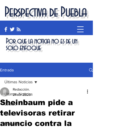
Perspectiva de Puebla
Por que la noticia no es de un
solo enfoque
Entrada
Últimas Noticias
Redacción.
Últimas Noticias
21 abr 2025
Sheinbaum pide a
Estado
televisoras retirar
Política
anuncio contra la
Nacional