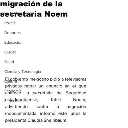
migración de la
Internacional
secretaria Noem
En la Opinión de...
Policía
Deportes
Educación
Ciudad
Salud
Ciencia y Tecnología
El gobierno mexicano pidió a televisoras 
Cultura
privadas retirar un anuncio en el que 
Economía
aparece la secretaria de Seguridad 
estadounidense, Kristi Noem, 
Espectáculos
advirtiendo contra la migración 
indocumentada, informó este lunes la 
presidenta Claudia Sheinbaum.