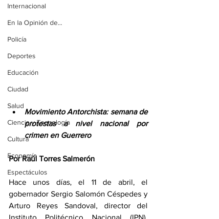
Internacional
En la Opinión de...
Policía
Deportes
Educación
Ciudad
Salud
Movimiento Antorchista: semana de 
Ciencia y Tecnología
protestas a nivel nacional por 
crimen en Guerrero
Cultura
Economía
Por Raúl Torres Salmerón
Espectáculos
Hace unos días, el 11 de abril, el 
gobernador Sergio Salomón Céspedes y 
Arturo Reyes Sandoval, director del 
Instituto Politécnico Nacional (IPN), 