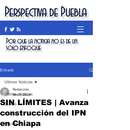
Perspectiva de Puebla
Por que la noticia no es de un
solo enfoque
Entrada
Últimas Noticias
Redacción.
Últimas Noticias
16 abr 2024
SIN LÍMITES | Avanza
Estado
construcción del IPN
Política
en Chiapa
Nacional