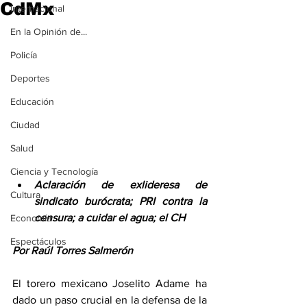
CdMx
Internacional
En la Opinión de...
Policía
Deportes
Educación
Ciudad
Salud
Ciencia y Tecnología
Aclaración de exlideresa de 
Cultura
sindicato burócrata; PRI contra la 
censura; a cuidar el agua; el CH
Economía
Espectáculos
Por Raúl Torres Salmerón
El torero mexicano Joselito Adame ha 
dado un paso crucial en la defensa de la 