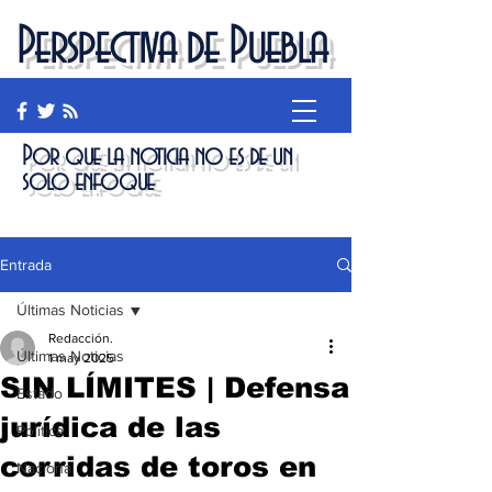
Perspectiva de Puebla
Por que la noticia no es de un
solo enfoque
Entrada
Últimas Noticias
Redacción.
Últimas Noticias
1 may 2025
SIN LÍMITES | Defensa
Estado
jurídica de las
Política
corridas de toros en
Nacional