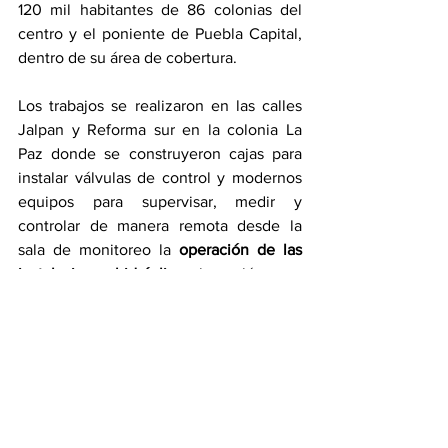
120 mil habitantes de 86 colonias del 
centro y el poniente de Puebla Capital, 
dentro de su área de cobertura.
Los trabajos se realizaron en las calles 
Jalpan y Reforma sur en la colonia La 
Paz donde se construyeron cajas para 
instalar válvulas de control y modernos 
equipos para supervisar, medir y 
controlar de manera remota desde la 
sala de monitoreo la 
operación de las 
instalaciones hidráulicas
, los volúmenes 
y presión del agua, así como recopilar, 
transmitir y analizar datos en tiempo 
real. Además, se instalarán macro 
medidores en las 3 principales líneas de 
distribución.
Finalmente, al concluir el primer tramo 