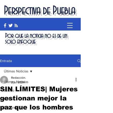
Perspectiva de Puebla
Por que la noticia no es de un
solo enfoque
Entrada
Últimas Noticias
Redacción.
Últimas Noticias
2 jul 2024
SIN LÍMITES| Mujeres
Estado
gestionan mejor la
Política
paz que los hombres
Nacional